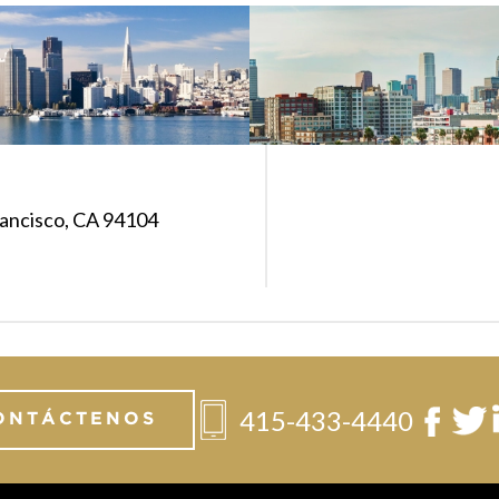
rancisco, CA 94104
415-433-4440
ONTÁCTENOS